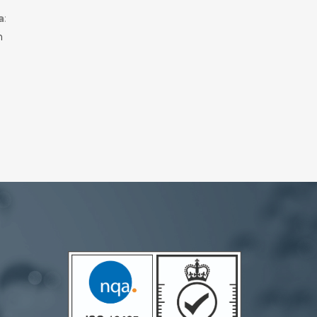
a
:
m
n