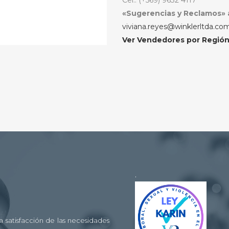
Cel.: (+569) 9632 4117
«Sugerencias y Reclamos» 
viviana.reyes@winklerltda.co
Ver Vendedores por Regió
.
 satisfacción de las necesidades