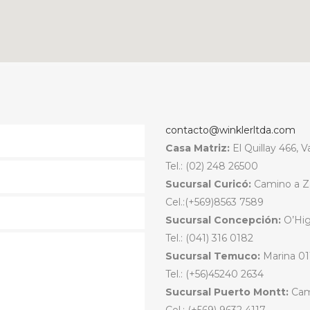
contacto@winklerltda.com
Casa Matriz:
El Quillay 466, 
Tel.: (02) 248 26500
Sucursal Curicó:
Camino a Za
Cel.:(+569)8563 7589
Sucursal Concepción:
O’Hig
Tel.: (041) 316 0182
Sucursal Temuco:
Marina 011
Tel.: (+56)45240 2634
Sucursal Puerto Montt:
Cami