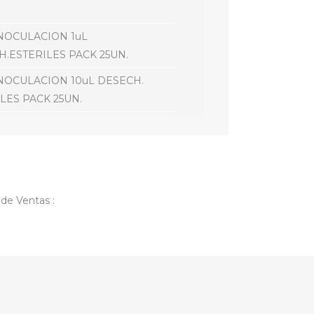
INOCULACION 1uL
.ESTERILES PACK 25UN.
INOCULACION 10uL DESECH.
LES PACK 25UN.
LATINO 2MM PARA CULTIVO
LATINO 3MM PARA CULTIVO
ATINO IRIDIO CAL. 4 MM.
 de Ventas :
ECTAS DESECH. ESTERILES,
5 UN.
 DESECHABLE ESTERIL 5UN
IGRALZKY
ADOR PLASTICO 1LT.