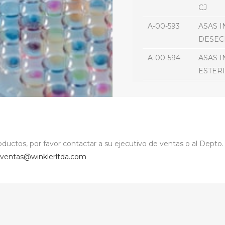
CJ
A-00-593
ASAS 
DESECH
A-00-594
ASAS 
ESTERI
A-00-595
ASA P
A-00-596
ASA P
A-00-597
ASA PL
ductos, por favor contactar a su ejecutivo de ventas o al Depto.
A-00-598
ASAS R
ventas@winklerltda.com
PACK 2
A-00-599
ASA T
A-00-600
ASA D
A-01-000
ATOMIZ