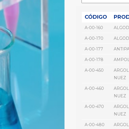
CÓDIGO
PRO
A-00-160
ALGOD
A-00-170
ALGOD
A-00-177
ANTIPA
A-00-178
AMPOL
A-00-450
ARGOL
NUEZ
A-00-460
ARGOL
NUEZ
A-00-470
ARGOL
NUEZ
A-00-480
ARGOL