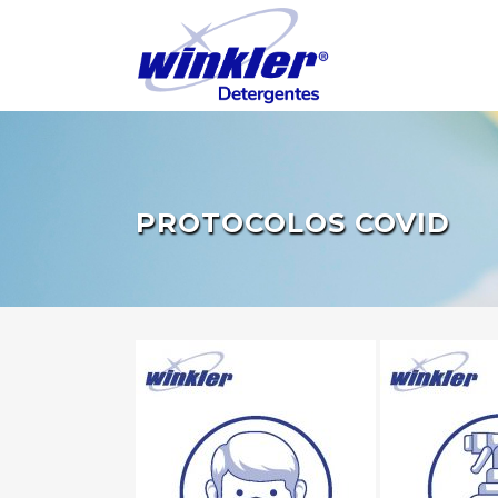
Esta es una tienda de demostración para realizar pruebas — no
PROTOCOLOS COVID